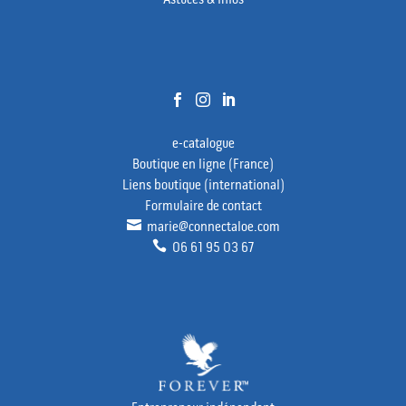
Astuces & infos



e-catalogue
Boutique en ligne (France)
Liens boutique (international)
Formulaire de contact

marie@connectaloe.com

06 61 95 03 67