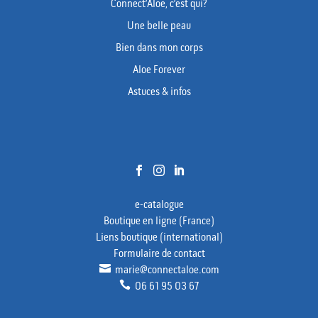
Connect’Aloe, c’est qui?
Une belle peau
Bien dans mon corps
Aloe Forever
Astuces & infos



e-catalogue
Boutique en ligne (France)
Liens boutique (international)
Formulaire de contact

marie@connectaloe.com

06 61 95 03 67