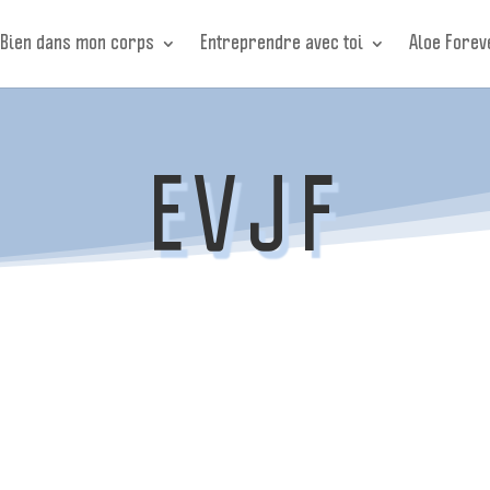
Bien dans mon corps
Entreprendre avec toi
Aloe Forev
EVJF
: l'atelier beauté spécial EVJF ! L'atelier beauté, c'est un