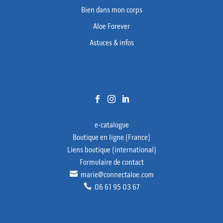
Bien dans mon corps
Aloe Forever
Astuces & infos



e-catalogue
Boutique en ligne (France)
Liens boutique (international)
Formulaire de contact

marie@connectaloe.com

06 61 95 03 67